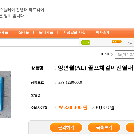
트제품
ㅣ
신제품
ㅣ
판매제품
ㅣ
시공납품 사진
ㅣ
회사소개
퍽시
행거
찬넬
HOME
양면월(AL) 골프채걸이진열대
상품명
:
: EFS-122900000
상품코드
:
모델명
￦ 330,000 원
원
소비자가격
: