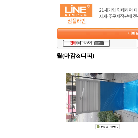
이벤
월(마감&디피)